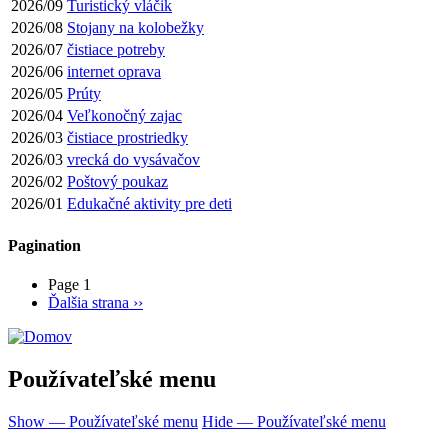
2026/09
Turistický vláčik
2026/08
Stojany na kolobežky
2026/07
čistiace potreby
2026/06
internet oprava
2026/05
Prúty
2026/04
Veľkonočný zajac
2026/03
čistiace prostriedky
2026/03
vrecká do vysávačov
2026/02
Poštový poukaz
2026/01
Edukačné aktivity pre deti
Pagination
Page 1
Ďalšia strana
››
Používateľské menu
Show — Používateľské menu
Hide — Používateľské menu