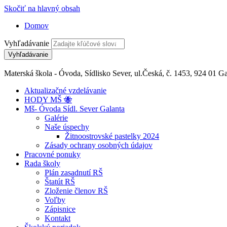
Skočiť na hlavný obsah
Domov
Vyhľadávanie
Materská škola - Óvoda, Sídlisko Sever, ul.Česká, č. 1453, 924 01 Ga
Aktualizačné vzdelávanie
HODY MŠ 🐝
Mš- Óvoda Sídl. Sever Galanta
Galérie
Naše úspechy
Žitnoostrovské pastelky 2024
Zásady ochrany osobných údajov
Pracovné ponuky
Rada školy
Plán zasadnutí RŠ
Štatút RŠ
Zloženie členov RŠ
Voľby
Zápisnice
Kontakt