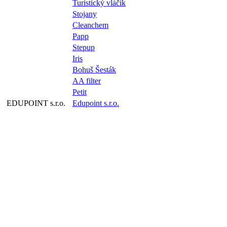
Turistický vláčik
Stojany
Cleanchem
Papp
Stepup
Iris
Bohuš Šesták
AA filter
Petit
EDUPOINT s.r.o.
Edupoint s.r.o.