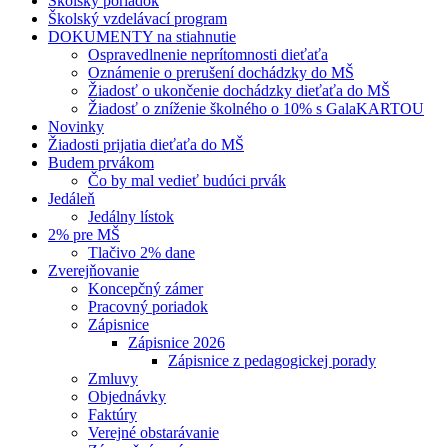
Školský poriadok
Školský vzdelávací program
DOKUMENTY na stiahnutie
Ospravedlnenie neprítomnosti dieťaťa
Oznámenie o prerušení dochádzky do MŠ
Žiadosť o ukončenie dochádzky dieťaťa do MŠ
Žiadosť o zníženie školného o 10% s GalaKARTOU
Novinky
Žiadosti prijatia dieťaťa do MŠ
Budem prvákom
Čo by mal vedieť budúci prvák
Jedáleň
Jedálny lístok
2% pre MŠ
Tlačivo 2% dane
Zverejňovanie
Koncepčný zámer
Pracovný poriadok
Zápisnice
Zápisnice 2026
Zápisnice z pedagogickej porady
Zmluvy
Objednávky
Faktúry
Verejné obstarávanie