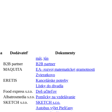
va
Dodávateľ
Dokumenty
máj
,
jún
B2B partner
B2B partner
MAQUITA
EA- rozvoj matematickej gramotnosti
Zvieratkovo
ERETIS
Kancelárske potreby
Lístky do divadla
Food express s.r.o.
Deň učiteľov
Albatrosmedia s.r.o.
Pomôcky na vzdelávanie
SKETCH s.r.o.
SKETCH s.r.o.
Autobus výlet Piešťany