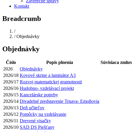
Záverečné správy
Kontakt
Breadcrumb
Domov
/
/
Objednávky
Objednávky
Číslo
Popis plnenia
Súvisiaca zmlu
2026
Objednávky
2026/18
Kovové skrine a laminátor A3
2026/17
Rozvoj matematickej gramotnosti
2026/16
Hudobno- vzdelávací projekt
2026/15
Kancelárske potreby
2026/14
Divadelné predstavenie Trnava- Emoňovia
2026/13
Deň učiteľov
2026/12
Pomôcky na vzdelávanie
2026/11
Drevené visačky
2026/10
SAD DS Piešťany