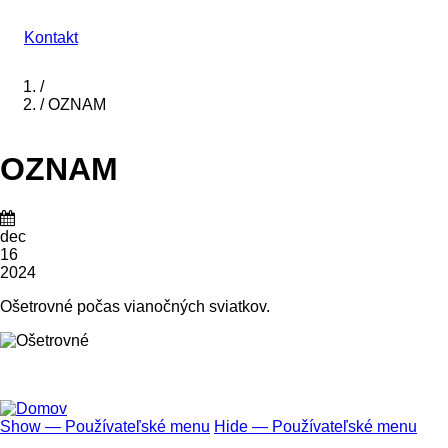
Kontakt
Domov
/
/
OZNAM
Breadcrumb
OZNAM
dec
16
2024
Ošetrovné počas vianočných sviatkov.
Show — Používateľské menu
Hide — Používateľské menu