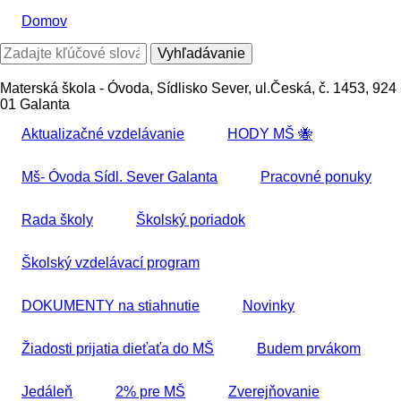
Skočiť
Domov
na
hlavný
Vyhľadávanie
obsah
Materská škola - Óvoda, Sídlisko Sever, ul.Česká, č. 1453, 924
01 Galanta
Aktualizačné vzdelávanie
HODY MŠ 🐝
Mš- Óvoda Sídl. Sever Galanta
Pracovné ponuky
Rada školy
Školský poriadok
Školský vzdelávací program
DOKUMENTY na stiahnutie
Novinky
Žiadosti prijatia dieťaťa do MŠ
Budem prvákom
Jedáleň
2% pre MŠ
Zverejňovanie